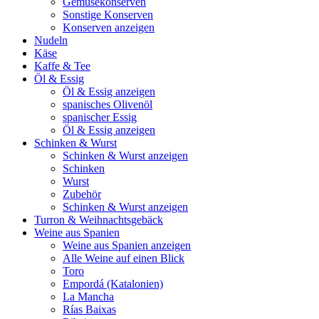
Gemüsekonserven
Sonstige Konserven
Konserven anzeigen
Nudeln
Käse
Kaffe & Tee
Öl & Essig
Öl & Essig anzeigen
spanisches Olivenöl
spanischer Essig
Öl & Essig anzeigen
Schinken & Wurst
Schinken & Wurst anzeigen
Schinken
Wurst
Zubehör
Schinken & Wurst anzeigen
Turron & Weihnachtsgebäck
Weine aus Spanien
Weine aus Spanien anzeigen
Alle Weine auf einen Blick
Toro
Empordá (Katalonien)
La Mancha
Rías Baixas