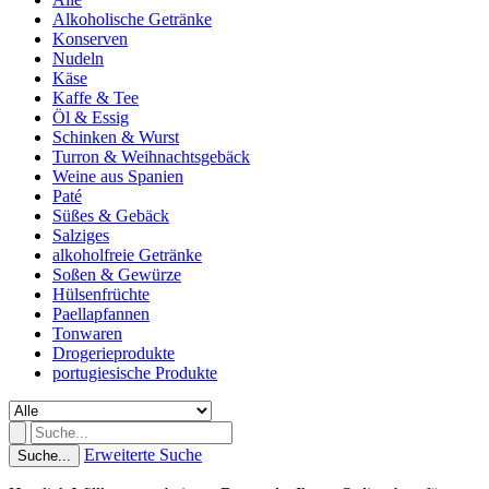
Alkoholische Getränke
Konserven
Nudeln
Käse
Kaffe & Tee
Öl & Essig
Schinken & Wurst
Turron & Weihnachtsgebäck
Weine aus Spanien
Paté
Süßes & Gebäck
Salziges
alkoholfreie Getränke
Soßen & Gewürze
Hülsenfrüchte
Paellapfannen
Tonwaren
Drogerieprodukte
portugiesische Produkte
Erweiterte Suche
Suche...