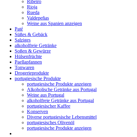
Ribeiro
Rioja
Rueda
Valdepeñas
Weine aus Spanien anzeigen
Paté
Süßes & Gebäck
Salziges
alkoholfreie Getränke
Soßen & Gewürze
Hülsenfrüchte
Paellapfannen
Tonwaren
Drogerieprodukte
portugiesische Produkte
portugiesische Produkte anzeigen
Alkoholische Getränke aus Portugal
Weine aus Portugal
alkoholfreie Getränke aus Portugal
portugiesischer Kaffee
Konserven
Diverse portugiesische Lebensmittel
portugiesisches Olivenöl
portugiesische Produkte anzeigen