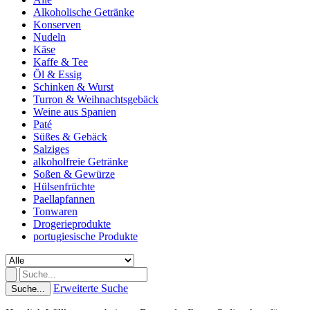
Alkoholische Getränke
Konserven
Nudeln
Käse
Kaffe & Tee
Öl & Essig
Schinken & Wurst
Turron & Weihnachtsgebäck
Weine aus Spanien
Paté
Süßes & Gebäck
Salziges
alkoholfreie Getränke
Soßen & Gewürze
Hülsenfrüchte
Paellapfannen
Tonwaren
Drogerieprodukte
portugiesische Produkte
Erweiterte Suche
Suche...