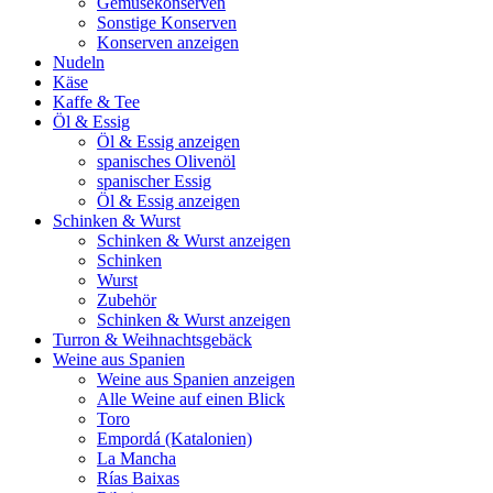
Gemüsekonserven
Sonstige Konserven
Konserven anzeigen
Nudeln
Käse
Kaffe & Tee
Öl & Essig
Öl & Essig anzeigen
spanisches Olivenöl
spanischer Essig
Öl & Essig anzeigen
Schinken & Wurst
Schinken & Wurst anzeigen
Schinken
Wurst
Zubehör
Schinken & Wurst anzeigen
Turron & Weihnachtsgebäck
Weine aus Spanien
Weine aus Spanien anzeigen
Alle Weine auf einen Blick
Toro
Empordá (Katalonien)
La Mancha
Rías Baixas