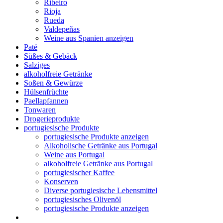
Ribeiro
Rioja
Rueda
Valdepeñas
Weine aus Spanien anzeigen
Paté
Süßes & Gebäck
Salziges
alkoholfreie Getränke
Soßen & Gewürze
Hülsenfrüchte
Paellapfannen
Tonwaren
Drogerieprodukte
portugiesische Produkte
portugiesische Produkte anzeigen
Alkoholische Getränke aus Portugal
Weine aus Portugal
alkoholfreie Getränke aus Portugal
portugiesischer Kaffee
Konserven
Diverse portugiesische Lebensmittel
portugiesisches Olivenöl
portugiesische Produkte anzeigen