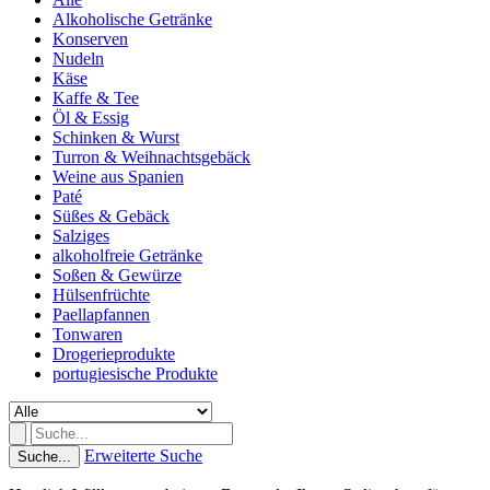
Alkoholische Getränke
Konserven
Nudeln
Käse
Kaffe & Tee
Öl & Essig
Schinken & Wurst
Turron & Weihnachtsgebäck
Weine aus Spanien
Paté
Süßes & Gebäck
Salziges
alkoholfreie Getränke
Soßen & Gewürze
Hülsenfrüchte
Paellapfannen
Tonwaren
Drogerieprodukte
portugiesische Produkte
Erweiterte Suche
Suche...