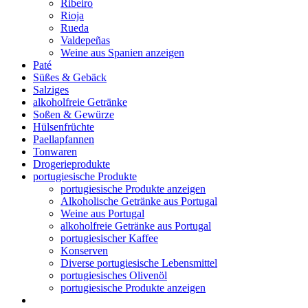
Ribeiro
Rioja
Rueda
Valdepeñas
Weine aus Spanien anzeigen
Paté
Süßes & Gebäck
Salziges
alkoholfreie Getränke
Soßen & Gewürze
Hülsenfrüchte
Paellapfannen
Tonwaren
Drogerieprodukte
portugiesische Produkte
portugiesische Produkte anzeigen
Alkoholische Getränke aus Portugal
Weine aus Portugal
alkoholfreie Getränke aus Portugal
portugiesischer Kaffee
Konserven
Diverse portugiesische Lebensmittel
portugiesisches Olivenöl
portugiesische Produkte anzeigen