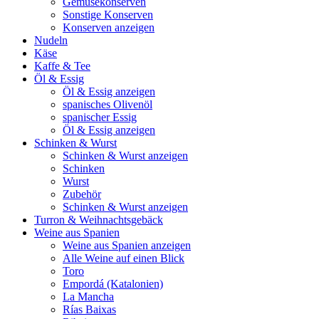
Gemüsekonserven
Sonstige Konserven
Konserven anzeigen
Nudeln
Käse
Kaffe & Tee
Öl & Essig
Öl & Essig anzeigen
spanisches Olivenöl
spanischer Essig
Öl & Essig anzeigen
Schinken & Wurst
Schinken & Wurst anzeigen
Schinken
Wurst
Zubehör
Schinken & Wurst anzeigen
Turron & Weihnachtsgebäck
Weine aus Spanien
Weine aus Spanien anzeigen
Alle Weine auf einen Blick
Toro
Empordá (Katalonien)
La Mancha
Rías Baixas