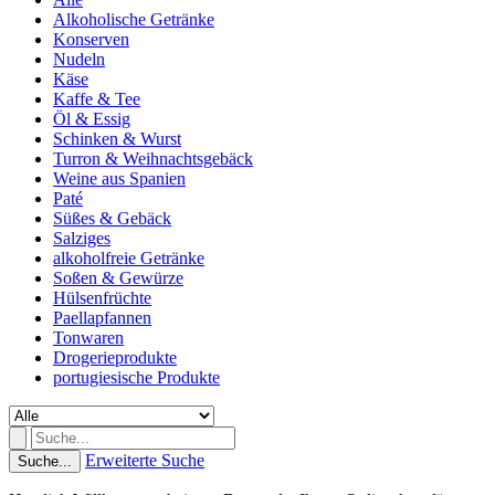
Alkoholische Getränke
Konserven
Nudeln
Käse
Kaffe & Tee
Öl & Essig
Schinken & Wurst
Turron & Weihnachtsgebäck
Weine aus Spanien
Paté
Süßes & Gebäck
Salziges
alkoholfreie Getränke
Soßen & Gewürze
Hülsenfrüchte
Paellapfannen
Tonwaren
Drogerieprodukte
portugiesische Produkte
Erweiterte Suche
Suche...