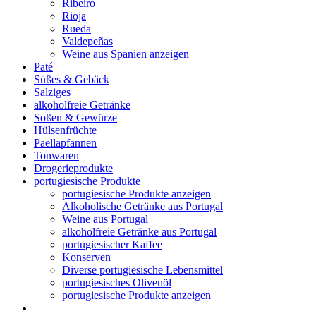
Ribeiro
Rioja
Rueda
Valdepeñas
Weine aus Spanien anzeigen
Paté
Süßes & Gebäck
Salziges
alkoholfreie Getränke
Soßen & Gewürze
Hülsenfrüchte
Paellapfannen
Tonwaren
Drogerieprodukte
portugiesische Produkte
portugiesische Produkte anzeigen
Alkoholische Getränke aus Portugal
Weine aus Portugal
alkoholfreie Getränke aus Portugal
portugiesischer Kaffee
Konserven
Diverse portugiesische Lebensmittel
portugiesisches Olivenöl
portugiesische Produkte anzeigen