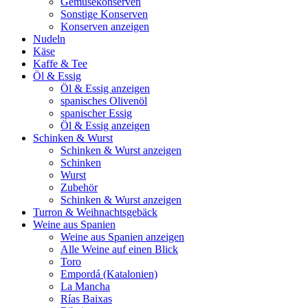
Gemüsekonserven
Sonstige Konserven
Konserven anzeigen
Nudeln
Käse
Kaffe & Tee
Öl & Essig
Öl & Essig anzeigen
spanisches Olivenöl
spanischer Essig
Öl & Essig anzeigen
Schinken & Wurst
Schinken & Wurst anzeigen
Schinken
Wurst
Zubehör
Schinken & Wurst anzeigen
Turron & Weihnachtsgebäck
Weine aus Spanien
Weine aus Spanien anzeigen
Alle Weine auf einen Blick
Toro
Empordá (Katalonien)
La Mancha
Rías Baixas