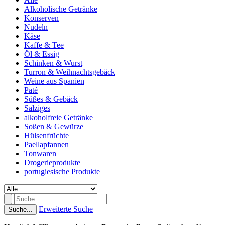
Alkoholische Getränke
Konserven
Nudeln
Käse
Kaffe & Tee
Öl & Essig
Schinken & Wurst
Turron & Weihnachtsgebäck
Weine aus Spanien
Paté
Süßes & Gebäck
Salziges
alkoholfreie Getränke
Soßen & Gewürze
Hülsenfrüchte
Paellapfannen
Tonwaren
Drogerieprodukte
portugiesische Produkte
Erweiterte Suche
Suche...