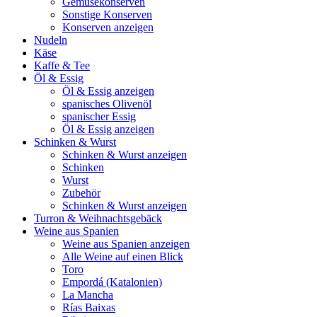
Gemüsekonserven
Sonstige Konserven
Konserven anzeigen
Nudeln
Käse
Kaffe & Tee
Öl & Essig
Öl & Essig anzeigen
spanisches Olivenöl
spanischer Essig
Öl & Essig anzeigen
Schinken & Wurst
Schinken & Wurst anzeigen
Schinken
Wurst
Zubehör
Schinken & Wurst anzeigen
Turron & Weihnachtsgebäck
Weine aus Spanien
Weine aus Spanien anzeigen
Alle Weine auf einen Blick
Toro
Empordá (Katalonien)
La Mancha
Rías Baixas