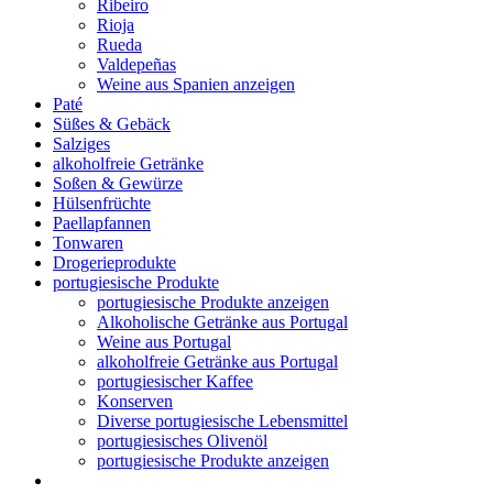
Ribeiro
Rioja
Rueda
Valdepeñas
Weine aus Spanien anzeigen
Paté
Süßes & Gebäck
Salziges
alkoholfreie Getränke
Soßen & Gewürze
Hülsenfrüchte
Paellapfannen
Tonwaren
Drogerieprodukte
portugiesische Produkte
portugiesische Produkte anzeigen
Alkoholische Getränke aus Portugal
Weine aus Portugal
alkoholfreie Getränke aus Portugal
portugiesischer Kaffee
Konserven
Diverse portugiesische Lebensmittel
portugiesisches Olivenöl
portugiesische Produkte anzeigen