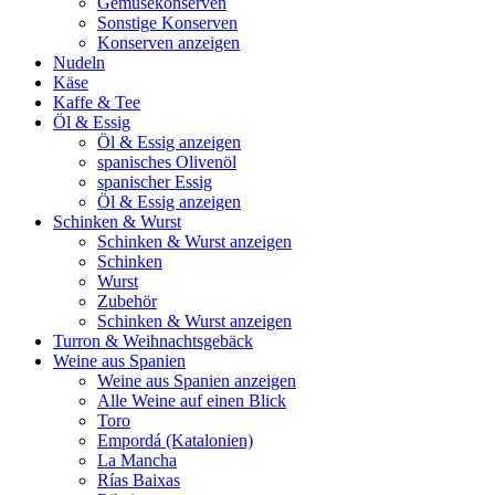
Gemüsekonserven
Sonstige Konserven
Konserven anzeigen
Nudeln
Käse
Kaffe & Tee
Öl & Essig
Öl & Essig anzeigen
spanisches Olivenöl
spanischer Essig
Öl & Essig anzeigen
Schinken & Wurst
Schinken & Wurst anzeigen
Schinken
Wurst
Zubehör
Schinken & Wurst anzeigen
Turron & Weihnachtsgebäck
Weine aus Spanien
Weine aus Spanien anzeigen
Alle Weine auf einen Blick
Toro
Empordá (Katalonien)
La Mancha
Rías Baixas