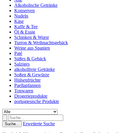
Alkoholische Getränke
Konserven
Nudeln
Käse
Kaffe & Tee
Öl & Essig
Schinken & Wurst
Turron & Weihnachtsgebäck
Weine aus Spanien
Paté
Süßes & Gebäck
Salziges
alkoholfreie Getränke
Soßen & Gewürze
Hülsenfrüchte
Paellapfannen
Tonwaren
Drogerieprodukte
portugiesische Produkte
Erweiterte Suche
Suche...