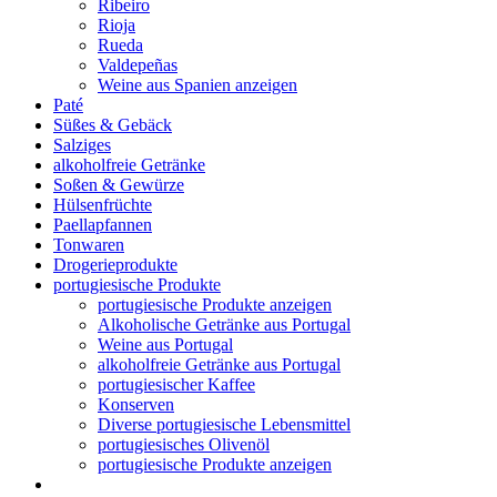
Ribeiro
Rioja
Rueda
Valdepeñas
Weine aus Spanien anzeigen
Paté
Süßes & Gebäck
Salziges
alkoholfreie Getränke
Soßen & Gewürze
Hülsenfrüchte
Paellapfannen
Tonwaren
Drogerieprodukte
portugiesische Produkte
portugiesische Produkte anzeigen
Alkoholische Getränke aus Portugal
Weine aus Portugal
alkoholfreie Getränke aus Portugal
portugiesischer Kaffee
Konserven
Diverse portugiesische Lebensmittel
portugiesisches Olivenöl
portugiesische Produkte anzeigen