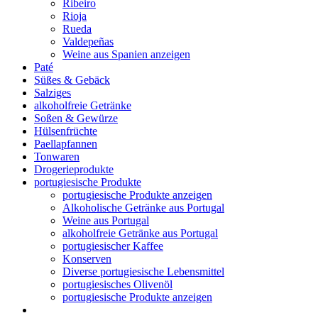
Ribeiro
Rioja
Rueda
Valdepeñas
Weine aus Spanien anzeigen
Paté
Süßes & Gebäck
Salziges
alkoholfreie Getränke
Soßen & Gewürze
Hülsenfrüchte
Paellapfannen
Tonwaren
Drogerieprodukte
portugiesische Produkte
portugiesische Produkte anzeigen
Alkoholische Getränke aus Portugal
Weine aus Portugal
alkoholfreie Getränke aus Portugal
portugiesischer Kaffee
Konserven
Diverse portugiesische Lebensmittel
portugiesisches Olivenöl
portugiesische Produkte anzeigen