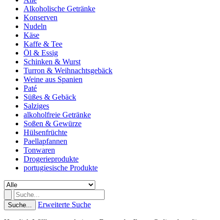
Alkoholische Getränke
Konserven
Nudeln
Käse
Kaffe & Tee
Öl & Essig
Schinken & Wurst
Turron & Weihnachtsgebäck
Weine aus Spanien
Paté
Süßes & Gebäck
Salziges
alkoholfreie Getränke
Soßen & Gewürze
Hülsenfrüchte
Paellapfannen
Tonwaren
Drogerieprodukte
portugiesische Produkte
Erweiterte Suche
Suche...