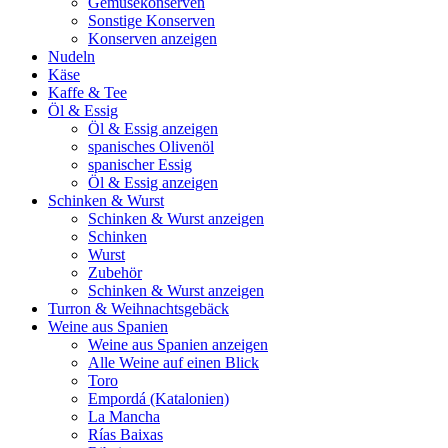
Gemüsekonserven
Sonstige Konserven
Konserven anzeigen
Nudeln
Käse
Kaffe & Tee
Öl & Essig
Öl & Essig anzeigen
spanisches Olivenöl
spanischer Essig
Öl & Essig anzeigen
Schinken & Wurst
Schinken & Wurst anzeigen
Schinken
Wurst
Zubehör
Schinken & Wurst anzeigen
Turron & Weihnachtsgebäck
Weine aus Spanien
Weine aus Spanien anzeigen
Alle Weine auf einen Blick
Toro
Empordá (Katalonien)
La Mancha
Rías Baixas