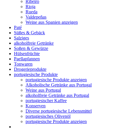
Ribeiro
Rioja
Rueda
Valdepeñas
Weine aus Spanien anzeigen
Paté
Süßes & Gebäck
Salziges
alkoholfreie Getränke
Soßen & Gewürze
Hülsenfrüchte
Paellapfannen
Tonwaren
Drogerieprodukte
portugiesische Produkte
portugiesische Produkte anzeigen
Alkoholische Getränke aus Portugal
Weine aus Portugal
alkoholfreie Getränke aus Portugal
portugiesischer Kaffee
Konserven
Diverse portugiesische Lebensmittel
portugiesisches Olivenöl
portugiesische Produkte anzeigen