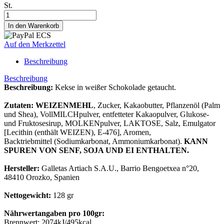
St.
Auf den Merkzettel
Beschreibung
Beschreibung
Beschreibung:
Kekse in weißer Schokolade getaucht.
Zutaten:
WEIZENMEHL
, Zucker, Kakaobutter, Pflanzenöl (Palm
und Shea), VollMILCHpulver, entfetteter Kakaopulver, Glukose-
und Fruktosesirup, MOLKENpulver, LAKTOSE, Salz, Emulgator
[Lecithin (enthält WEIZEN), E-476], Aromen,
Backtriebmittel (Sodiumkarbonat, Ammoniumkarbonat).
KANN
SPUREN VON SENF, SOJA UND EI ENTHALTEN.
Hersteller:
Galletas Artiach S.A.U., Barrio Bengoetxea n°20,
48410 Orozko, Spanien
Nettogewicht:
128 gr
Nährwertangaben pro 100gr:
Brennwert: 2074kJ/495kcal