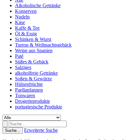
Alkoholische Getränke
Konserven
Nudeln
Käse
Kaffe & Tee
Öl & Essig
Schinken & Wurst
Turron & Weihnachtsgebäck
Weine aus Spanien
Paté
Süßes & Gebäck
Salziges
alkoholfreie Getränke
Soßen & Gewürze
Hülsenfrüchte
Paellapfannen
Tonwaren
Drogerieprodukte
portugiesische Produkte
Erweiterte Suche
Suche...