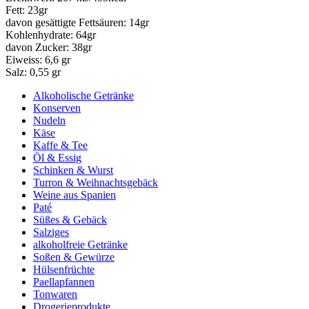
Fett: 23gr
davon gesättigte Fettsäuren: 14gr
Kohlenhydrate: 64gr
davon Zucker: 38gr
Eiweiss: 6,6 gr
Salz: 0,55 gr
Alkoholische Getränke
Konserven
Nudeln
Käse
Kaffe & Tee
Öl & Essig
Schinken & Wurst
Turron & Weihnachtsgebäck
Weine aus Spanien
Paté
Süßes & Gebäck
Salziges
alkoholfreie Getränke
Soßen & Gewürze
Hülsenfrüchte
Paellapfannen
Tonwaren
Drogerieprodukte