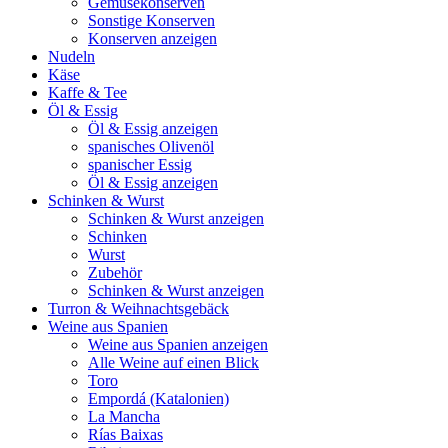
Gemüsekonserven
Sonstige Konserven
Konserven anzeigen
Nudeln
Käse
Kaffe & Tee
Öl & Essig
Öl & Essig anzeigen
spanisches Olivenöl
spanischer Essig
Öl & Essig anzeigen
Schinken & Wurst
Schinken & Wurst anzeigen
Schinken
Wurst
Zubehör
Schinken & Wurst anzeigen
Turron & Weihnachtsgebäck
Weine aus Spanien
Weine aus Spanien anzeigen
Alle Weine auf einen Blick
Toro
Empordá (Katalonien)
La Mancha
Rías Baixas