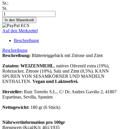
St.:
St.
Auf den Merkzettel
Beschreibung
Beschreibung
Beschreibung:
Blätterteiggebäck mit Zitrone und Zimt
Zutaten:
WEIZENMEHL
, natives Olivenöl extra (19%),
Rohrzucker, Zitrone (10%), Salz und Zimt (0,5%). KANN
SPUREN VON SESAMKÖRNER UND MANDELN
ENTHALTEN.
Vegan und Laktosefrei.
Hersteller:
Ruiz Torreño S.L., C/ Dr. Andres Gaviño 2, 41807
Espartinas, Sevilla, Spanien
Nettogewicht:
180 gr (6 Stück)
Nährwertinformation pro 100gr
Brennwert (Kcal/Kj): 461/1935