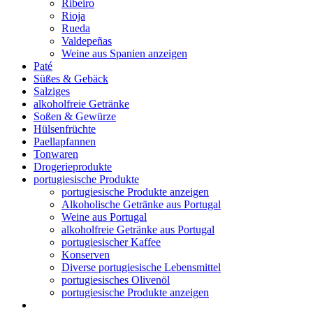
Ribeiro
Rioja
Rueda
Valdepeñas
Weine aus Spanien anzeigen
Paté
Süßes & Gebäck
Salziges
alkoholfreie Getränke
Soßen & Gewürze
Hülsenfrüchte
Paellapfannen
Tonwaren
Drogerieprodukte
portugiesische Produkte
portugiesische Produkte anzeigen
Alkoholische Getränke aus Portugal
Weine aus Portugal
alkoholfreie Getränke aus Portugal
portugiesischer Kaffee
Konserven
Diverse portugiesische Lebensmittel
portugiesisches Olivenöl
portugiesische Produkte anzeigen