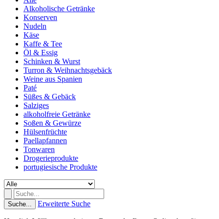
Alkoholische Getränke
Konserven
Nudeln
Käse
Kaffe & Tee
Öl & Essig
Schinken & Wurst
Turron & Weihnachtsgebäck
Weine aus Spanien
Paté
Süßes & Gebäck
Salziges
alkoholfreie Getränke
Soßen & Gewürze
Hülsenfrüchte
Paellapfannen
Tonwaren
Drogerieprodukte
portugiesische Produkte
Erweiterte Suche
Suche...